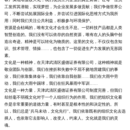
工发挥其潜能，实现梦想，为企业发展多做贡献；我们争做世界公
司，不断尝试拓展国际业务，并尝试引进国际化思维方式为我所
用：同时我们关注公共利益，积极参与环境保护。
资源是会枯竭的，唯有文化才会生生不息。一切科技产品都是人类
智慧创造的。我们没有可以依存的自然资源，唯有在人的头脑中创
造出奇迹。精神是可以转化为物质的。这里的文化，不仅仅包含知
识、技术管理、情操……，也包含了一切促进生产力发展的无形因
素。
文化是一种精神，在天津武清区盛德证券有限公司，这种精神就是
敬业团队与创新。我们在挫折和失败中不屈不挠地营建我们的事
业，我们依靠集体奋斗，我们依靠自我创新……我们在大雨中劳
动，我们在大雨中踢球，我们在狂风暴雨中军训……
文化是一种力量，天津武清区盛德证券有限公司制度完善，但我们
却丝毫不弱视文化对于一个人组织行为的作用。我们把组织文化看
作是非常重要的道德力量，有时甚至是根本性的和决定性的。所
以，我们总是"兵马未动，文化先行"。我们依靠既有的组织文化去选
择人，也依靠它去影响人，改变人，约束人。文化就是我们的灵
魂。